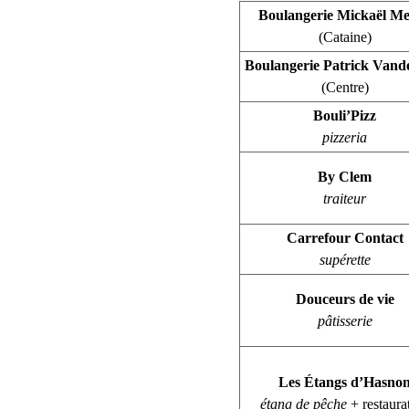
Boulangerie Mickaël Mei
(Cataine)
Boulangerie Patrick Vand
(Centre)
Bouli’Pizz
pizzeria
By Clem
traiteur
Carrefour Contact
supérette
Douceurs de vie
pâtisserie
Les Étangs d’Hasno
étang de pêche
+ restaura