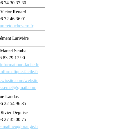
 06 74 30 37 30
 Victor Renard
 06 32 46 36 01
ureretouchevero.fr
lément Larivière
 Marcel Sembat
6 83 79 17 90
nformatique-facile.fr
/informatique-facile.fr
.wixsite.com/website
e.semet@gmail.com
rue Landas
 06 22 54 96 85
Olivier Deguise
 03 27 35 00 75
te.mathieu@orange.fr