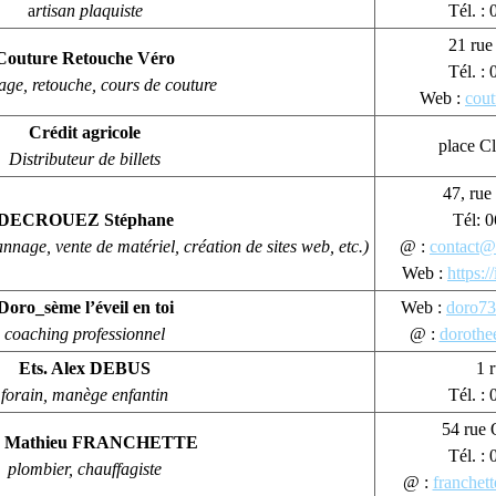
a
rtisan plaquiste
Tél. :
21 rue
Couture Retouche Véro
Tél. :
age, retouche, cours de couture
Web :
cout
Crédit agricole
place C
Distributeur de billets
47, rue
DECROUEZ Stéphane
Tél: 0
nnage, vente de matériel, création de sites web, etc.)
@ :
contact@i
Web :
https:/
Doro_sème l’éveil en toi
Web :
doro73
coaching professionnel
@ :
dorothe
Ets. Alex DEBUS
1 
forain, manège enfantin
Tél. :
54 rue 
s. Mathieu FRANCHETTE
Tél. :
plombier, chauffagiste
@ :
franchet