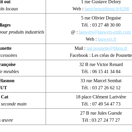
t oui
1 rue Gustave Delory
its locaux
Web :
laruchequiditoui.fr/6200
5 rue Olivier Deguise
lages
Tél. : 03 27 48 30 00
our produits industriels
@ :
lauwers@lauwers-emb.com
Web :
lauwers.fr
unette
Mail :
nat.pounette@bbox.fr
ccessoires
Facebook : Les créas de Pounette
rançoise
32 B rue Victor Renard
de meubles
Tél. : 06 15 41 34 84
’Hasnon
33 rue Marcel Sembat
AUT
Tél. : 03 27 26 62 12
 Cat
18 place Clément Larivière
 seconde main
Tél. : 07 49 54 47 73
27 B rue Jules Guesde
s œuvre
Tél : 03 27 24 77 27