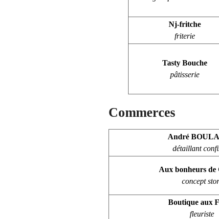
Nj-fritche
friterie
Tasty Bouche
pâtisserie
Commerces
André BOUL
détaillant conf
Aux bonheurs de 
concept sto
Boutique aux F
fleuriste