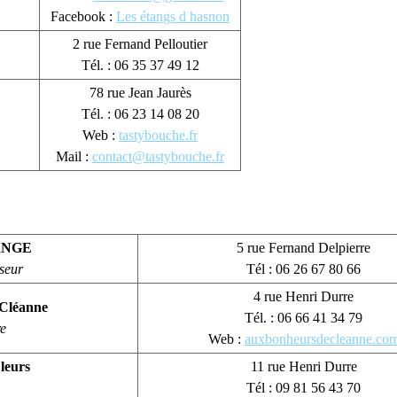
Facebook :
Les étangs d hasnon
2 rue Fernand Pelloutier
Tél. : 06 35 37 49 12
78 rue Jean Jaurès
Tél. : 06 23 14 08 20
Web :
tastybouche.fr
Mail :
contact@tastybouche.fr
ANGE
5 rue Fernand Delpierre
iseur
Tél : 06 26 67 80 66
4 rue Henri Durre
Cléanne
Tél. : 06 66 41 34 79
re
Web :
auxbonheursdecleanne.co
leurs
11 rue Henri Durre
Tél : 09 81 56 43 70