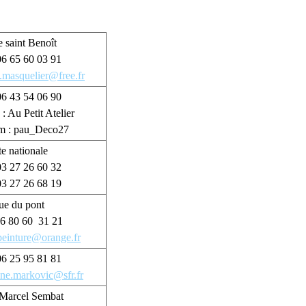
e saint Benoît
 06 65 60 03 91
.masquelier@free.fr
 06 43 54 06 90
: Au Petit Atelier
am : pau_Deco27
te nationale
 03 27 26 60 32
 03 27 26 68 19
rue du pont
 06 80 60 31 21
.peinture@orange.fr
 06 25 95 81 81
ane.markovic@sfr.fr
 Marcel Sembat