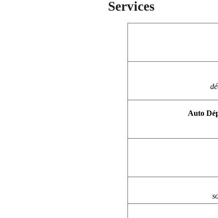
Services
dé
Auto Dép
s