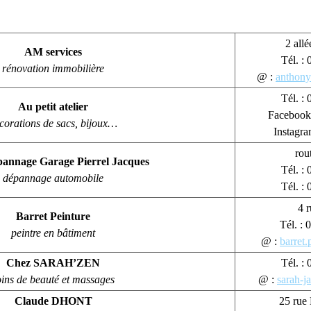
2 allé
AM services
Tél. :
rénovation immobilière
@ :
anthony
Tél. :
Au petit atelier
Facebook 
corations de sacs, bijoux…
Instagr
rou
annage Garage Pierrel Jacques
Tél. :
dépannage automobile
Tél. :
4 
Barret Peinture
Tél. :
peintre en bâtiment
@ :
barret
Chez SARAH’ZEN
Tél. :
oins de beauté et massages
@ :
sarah-j
Claude DHONT
25 rue