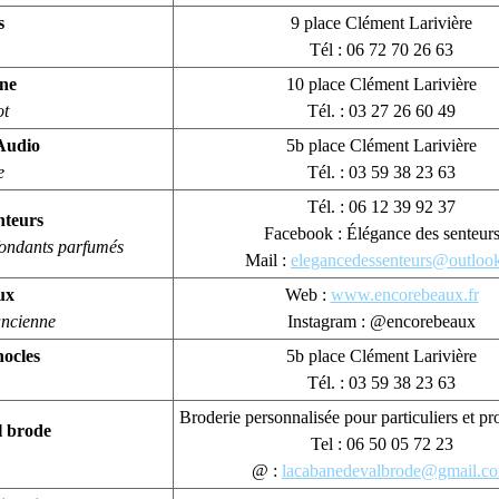
s
9 place Clément Larivière
Tél : 06 72 70 26 63
ne
10 place Clément Larivière
ot
Tél. : 03 27 26 60 49
Audio
5b place Clément Larivière
e
Tél. : 03 59 38 23 63
Tél. : 06 12 39 92 37
nteurs
Facebook : Élégance des senteur
 fondants parfumés
Mail :
elegancedessenteurs@outlook
ux
Web :
www.encorebeaux.fr
ancienne
Instagram : @encorebeaux
nocles
5b place Clément Larivière
Tél. : 03 59 38 23 63
Broderie personnalisée pour particuliers et pr
l brode
Tel : 06 50 05 72 23
@ :
lacabanedevalbrode@gmail.c