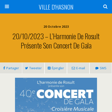
VILLE D'HASNON
20 Octobre 2023
20/10/2023 – L’Harmonie De Rosult
Présente Son Concert De Gala
Partager
Tweeter
Épingler
E-mail
SMS